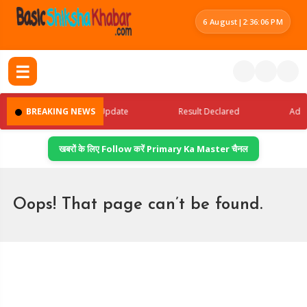
6 August
|
2:36:06 PM
☰
BREAKING NEWS
Latest Jobs Update
Result Declared
Admit
खबरों के लिए Follow करें Primary Ka Master चैनल
Oops! That page can’t be found.